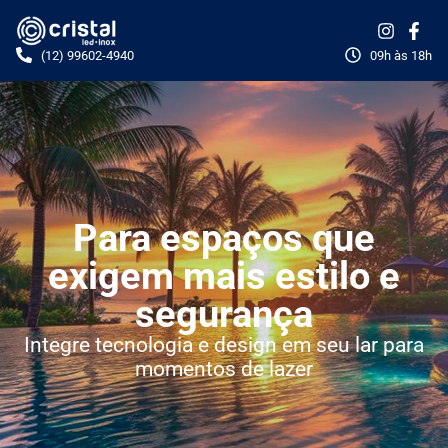
(12) 99602-4940
09h às 18h
Para espaços que
exigem mais estilo e
segurança
Integre tecnologia e design em seu lar para
momentos de lazer