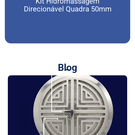
Kit Hidromassagem
Direcionável Quadra 50mm
Dire
Blog