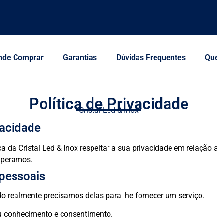
nde Comprar
Garantias
Dúvidas Frequentes
Qu
Política de Privacidade
Cristal Led & Inox
vacidade
ica da Cristal Led & Inox respeitar a sua privacidade em relaç
operamos.
 pessoais
 realmente precisamos delas para lhe fornecer um serviço.
eu conhecimento e consentimento.