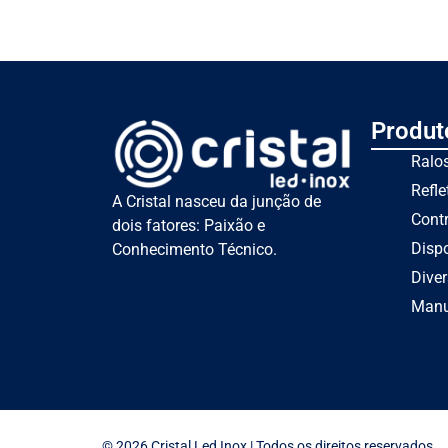
Produt
Ralo
Refle
A Cristal nasceu da junção de
Cont
dois fatores: Paixão e
Dispo
Conhecimento Técnico.
Dive
Manu
© 2026 Cristal Led Inox | Todos os direitos reservados