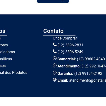
os
Contato
s
Onde Comprar
tores
(12) 3896-2831
roladoras
(12) 3896-5249
sitivos
Comercial:
(12) 99602-4940
rsos
Atendimento:
(12) 99210-47
al dos Produtos
Garantia:
(12) 99134-2192
Email:
atendimento@cristall