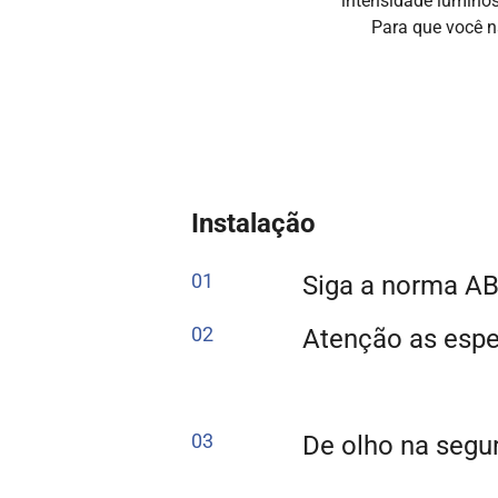
intensidade lumino
Para que você n
Instalação
01
Siga a norma A
02
Atenção as espe
03
De olho na segu