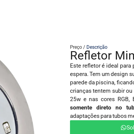
Preço /
Descrição
Refletor Mi
Este refletor é ideal pa
espera. Tem um design su
parede da piscina, fican
crianças tentem subir ou 
25w e nas cores RGB, 
somente direto no t
adaptações para tubos m
So