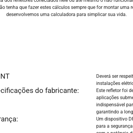
sa dos refletores conectados nele ou até mesmo o não funcio
ão tenha que fazer estes cálculos sempre que for montar uma red
desenvolvemos uma calculadora para simplicar sua vida.
BNT
Deverá ser resp
instalações elétri
cificações do fabricante:
Este refletor foi
aplicações subme
indispensável pa
garantindo a lon
rança:
Um dispositivo D
para a segurança