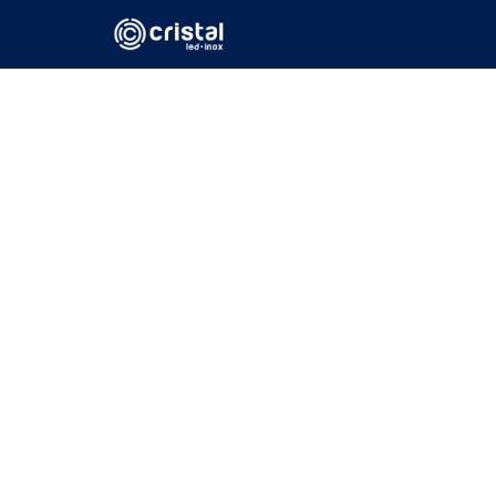
Para espaç
exigem mais
e seguranç
Integre tecnologia e design em 
momentos de lazer