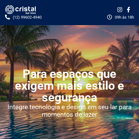
(12) 99602-4940
09h às 18h
Para espaços que
exigem mais estilo e
segurança
Integre tecnologia e design em seu lar para
momentos de lazer