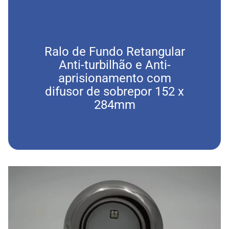
Ralo de Fundo Retangular
Ral
Anti-turbilhão e Anti-
A
aprisionamento com
a
difusor de sobrepor 152 x
dif
284mm