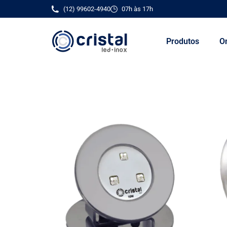
(12) 99602-4940
07h às 17h
Produtos
O