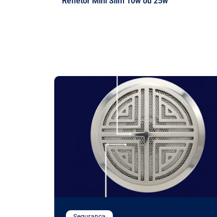
Refletor Mini Slim 10w ou 25w
Segurança