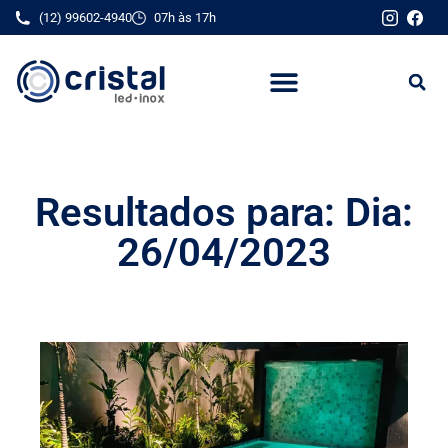
(12) 99602-4940
07h às 17h
Onde Comprar
Dúvidas Frequentes
Quem Somos
Resultados para: Dia:
26/04/2023